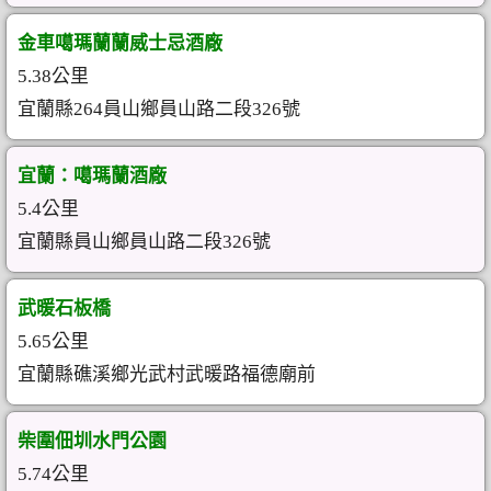
金車噶瑪蘭蘭威士忌酒廠
5.38公里
宜蘭縣264員山鄉員山路二段326號
宜蘭：噶瑪蘭酒廠
5.4公里
宜蘭縣員山鄉員山路二段326號
武暖石板橋
5.65公里
宜蘭縣礁溪鄉光武村武暖路福德廟前
柴圍佃圳水門公園
5.74公里