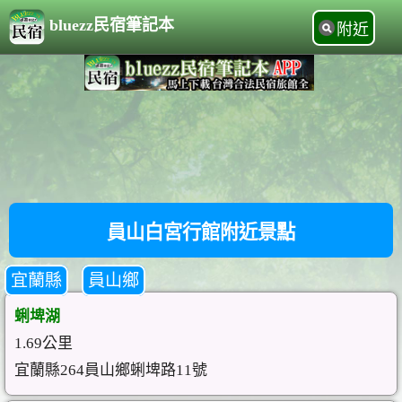
bluezz民宿筆記本
附近
員山白宮行館附近景點
宜蘭縣
員山鄉
蜊埤湖
1.69公里
宜蘭縣264員山鄉蜊埤路11號