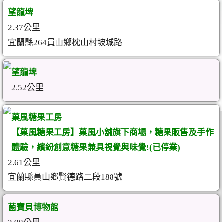
望龍埤
2.37公里
宜蘭縣264員山鄉枕山村坡城路
望龍埤
2.52公里
菓風糖果工房
【菓風糖果工房】菓風小舖旗下商場，糖果販售及手作
體驗，繽紛創意糖果兼具視覺與味覺!(已停業)
2.61公里
宜蘭縣員山鄉賢德路二段188號
菌寶貝博物館