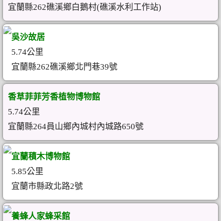
宜蘭縣262礁溪鄉白鵝村(礁溪水利工作站)
吳沙故居
5.74公里
宜蘭縣262礁溪鄉北門巷39號
香草菲菲芳香植物博物館
5.74公里
宜蘭縣264員山鄉內城村內城路650號
宜蘭積木博物館
5.85公里
宜蘭市縣政北路2號
養蜂人家蜂采館