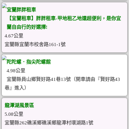
宜蘭胖胖租車
【宜蘭租車】胖胖租車-甲地租乙地還超便利，是你宜
蘭自由行的好選擇!
4.67公里
宜蘭縣宜蘭市校舍路161-1號
陀陀螺．指尖陀螺館
4.98公里
宜蘭縣員山鄉賢好路41巷13號（開車請由『賢好路43
巷』進入）
龍潭湖風景區
5.08公里
宜蘭縣262礁溪鄉礁溪鄉龍潭村環湖路1號