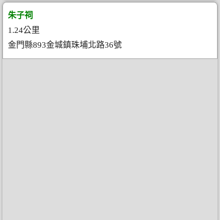
朱子祠
1.24公里
金門縣893金城鎮珠埔北路36號