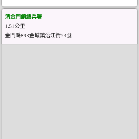
清金門鎮總兵署
1.51公里
金門縣893金城鎮浯江街53號