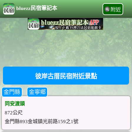
bluezz民宿筆記本
附近
彼岸古厝民宿附近景點
金門縣
金寧鄉
同安渡頭
872公尺
金門縣893金城鎮光前路159之1號