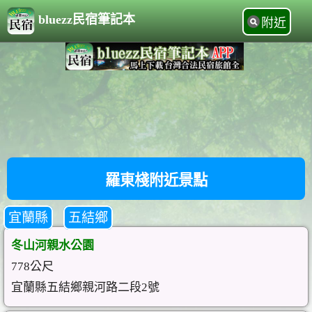
bluezz民宿筆記本
附近
羅東棧附近景點
宜蘭縣
五結鄉
冬山河親水公園
778公尺
宜蘭縣五結鄉親河路二段2號