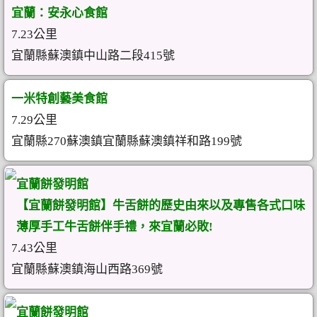
宜蘭：安永心食館
7.23公里
宜蘭縣蘇澳鎮中山路二段415號
一米特創藝美食館
7.29公里
宜蘭縣270蘇澳鎮宜蘭縣蘇澳鎮祥和路199號
宜蘭餅發明館
【宜蘭餅發明館】牛舌餅的歷史由來以及專售各式口味
薄厚手工牛舌餅伴手禮，來宜蘭必敗!
7.43公里
宜蘭縣蘇澳鎮海山西路369號
宜蘭餅發明館