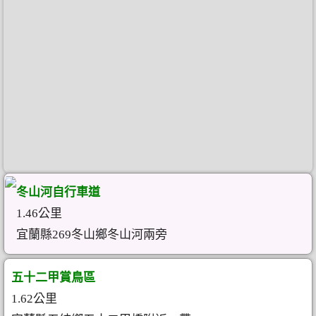
冬山河自行車道
1.46公里
宜蘭縣269冬山鄉冬山河兩旁
五十二甲賞鳥區
1.62公里