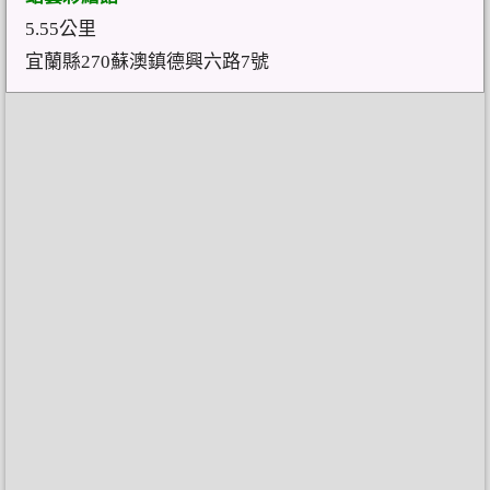
5.55公里
宜蘭縣270蘇澳鎮德興六路7號