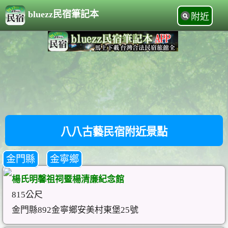
bluezz民宿筆記本
附近
八八古藝民宿附近景點
金門縣
金寧鄉
楊氏明馨祖祠暨楊清廉紀念館
815公尺
金門縣892金寧鄉安美村東堡25號