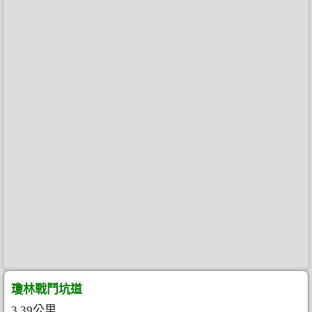
瓊林戰鬥坑道
3.39公里