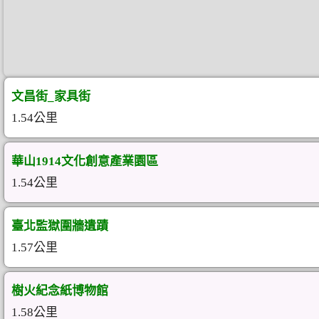
文昌街_家具街
1.54公里
華山1914文化創意產業園區
1.54公里
臺北監獄圍牆遺蹟
1.57公里
樹火紀念紙博物館
1.58公里