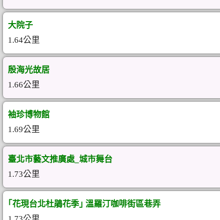
大院子
1.64公里
殷海光故居
1.66公里
袖珍博物館
1.69公里
臺北市藝文推廣處_城市舞台
1.73公里
｢花現台北杜鵑花季｣ 溫羅汀咖啡街區巷弄
1.73公里