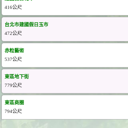
416公尺
台北市建國假日玉市
472公尺
赤粒藝術
537公尺
東區地下街
779公尺
東區商圈
794公尺