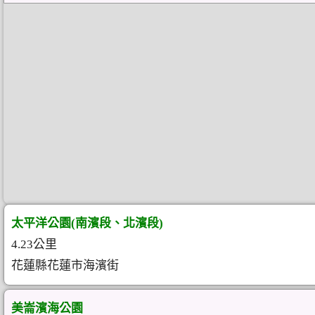
太平洋公園(南濱段、北濱段)
4.23公里
花蓮縣花蓮市海濱街
美崙濱海公園