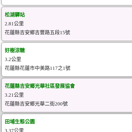
松湖驛站
2.81公里
花蓮縣吉安鄉吉豐路五段15號
好樹涼糖
3.2公里
花蓮縣花蓮市中美路117之1號
花蓮縣吉安鄉光華社區發展協會
3.21公里
花蓮縣吉安鄉光華二街200號
田埔生態公園
3.37公里