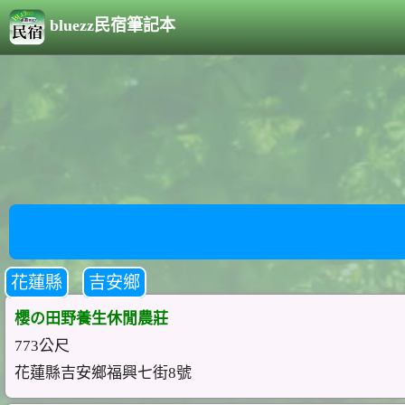
bluezz民宿筆記本
花蓮縣
吉安鄉
櫻の田野養生休閒農莊
773公尺
花蓮縣吉安鄉福興七街8號