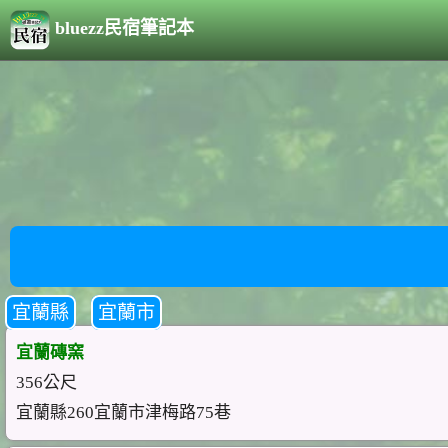
bluezz民宿筆記本
宜蘭縣
宜蘭市
宜蘭磚窯
356公尺
宜蘭縣260宜蘭市津梅路75巷