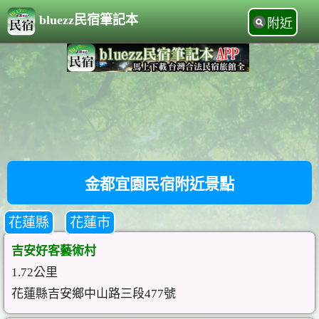
bluezz民宿筆記本
附近
金都宜園民宿附近景點
花蓮縣
花蓮市
吉安好客藝術村
1.72公里
花蓮縣吉安鄉中山路三段477號