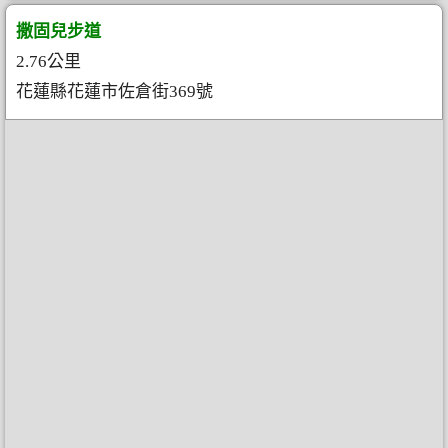
撒固兒步道
2.76公里
花蓮縣花蓮市佐倉街369號