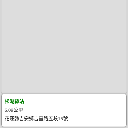
松湖驛站
6.09公里
花蓮縣吉安鄉吉豐路五段15號