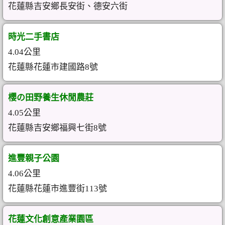
花蓮縣吉安鄉長安街、德安六街
時光二手書店
4.04公里
花蓮縣花蓮市建國路8號
櫻の田野養生休閒農莊
4.05公里
花蓮縣吉安鄉福興七街8號
進豐親子公園
4.06公里
花蓮縣花蓮市進豐街113號
花蓮文化創意產業園區