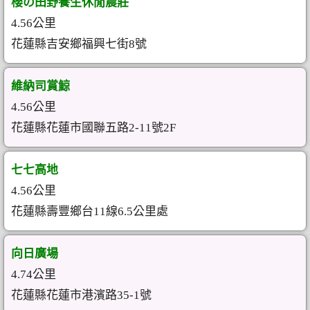
櫻の田野養生休閒農莊
4.56公里
花蓮縣吉安鄉福興七街8號
維納司賞鯨
4.56公里
花蓮縣花蓮市國聯五路2-11號2F
七七高地
4.56公里
花蓮縣壽豐鄉台11線6.5公里處
向日廣場
4.74公里
花蓮縣花蓮市港濱路35-1號