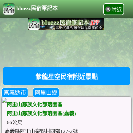
bluezz民宿筆記本
附近
紫龍星空民宿附近景點
嘉義縣市
阿里山鄉
阿里山鄒族文化部落園區
阿里山鄒族文化部落園區(嘉義)
66公尺
嘉義縣阿里山樂野村四鄰127-2號