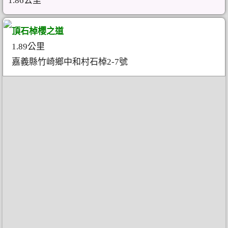
1.86公里
頂石棹櫻之道
1.89公里
嘉義縣竹崎鄉中和村石棹2-7號