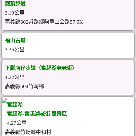
巃頂步道
3.19公里
嘉義縣602番路鄉阿里山公路57.5K
福山古道
3.35公里
下腳店仔步道（奮起湖老老街）
4.22公里
嘉義縣604竹崎鄉
奮起湖
奮起湖-奮起湖老街,風景區
4.27公里
嘉義縣竹崎鄉中和村