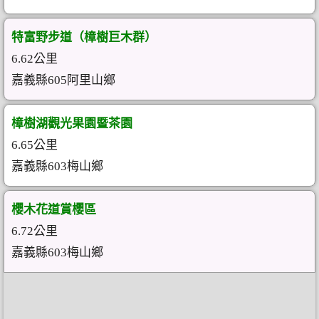
特富野步道（樟樹巨木群）
6.62公里
嘉義縣605阿里山鄉
樟樹湖觀光果園暨茶園
6.65公里
嘉義縣603梅山鄉
櫻木花道賞櫻區
6.72公里
嘉義縣603梅山鄉