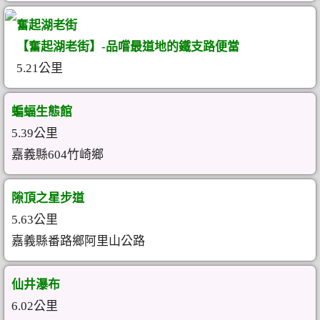
奮起湖老街
【奮起湖老街】-品嚐最道地的鐵支路便當
5.21公里
蝙蝠生態館
5.39公里
嘉義縣604竹崎鄉
隙頂之星步道
5.63公里
嘉義縣番路鄉阿里山公路
仙井瀑布
6.02公里