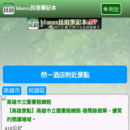
bluezz民宿筆記本
附近
然一酒店附近景點
高雄市
前鎮區
高雄市立圖書館總館
【高雄景點】高雄市立圖書館總館-極簡綠建築，優質
的閱讀場域。
418公尺