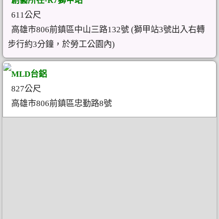
創藝所在-R7獅甲站
611公尺
高雄市806前鎮區中山三路132號 (獅甲站3號出入右轉
步行約3分鐘，於勞工公園內)
MLD台鋁
827公尺
高雄市806前鎮區忠勤路8號