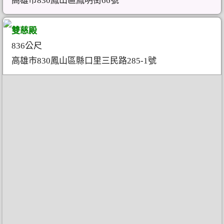
高雄市830鳳山區鳳明街66號
雙慈殿
836公尺
高雄市830鳳山區縣口里三民路285-1號