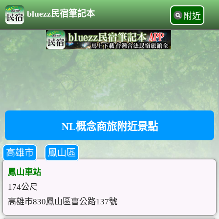
bluezz民宿筆記本
附近
NL概念商旅附近景點
高雄市
鳳山區
鳳山車站
174公尺
高雄市830鳳山區曹公路137號