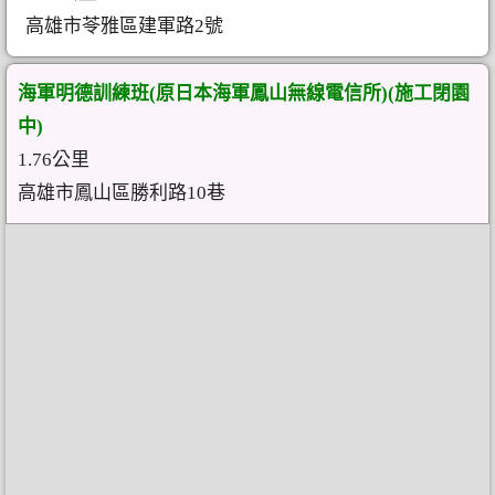
高雄市苓雅區建軍路2號
海軍明德訓練班(原日本海軍鳳山無線電信所)(施工閉園
中)
1.76公里
高雄市鳳山區勝利路10巷