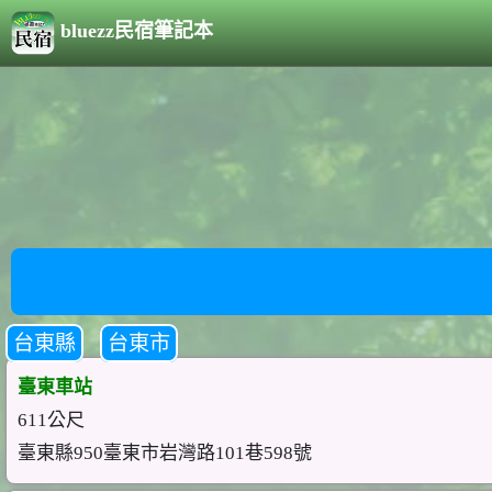
bluezz民宿筆記本
台東縣
台東市
臺東車站
611公尺
臺東縣950臺東市岩灣路101巷598號