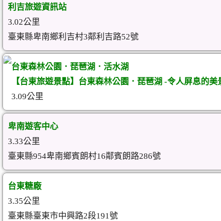
利吉旅遊資訊站
3.02公里
臺東縣卑南鄉利吉村3鄰利吉路52號
台東森林公園．琵琶湖．活水湖
【台東旅遊景點】台東森林公園．琵琶湖 -令人屏息的美
3.09公里
卑南遊客中心
3.33公里
臺東縣954卑南鄉賓朗村16鄰賓朗路286號
台東糖廠
3.35公里
臺東縣臺東市中興路2段191號