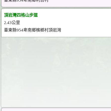
臺東縣954卑南鄉利吉村
頂岩灣四格山步道
2.43公里
臺東縣954卑南鄉檳榔村頂岩灣