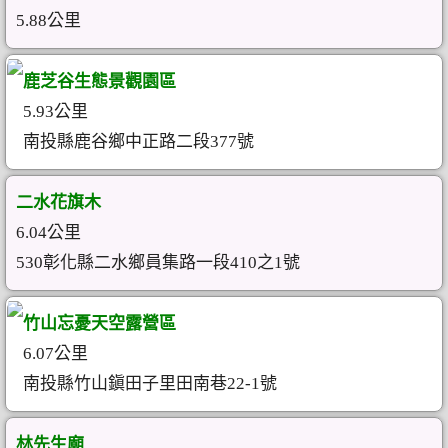
5.88公里
鹿芝谷生態景觀園區
5.93公里
南投縣鹿谷鄉中正路二段377號
二水花旗木
6.04公里
530彰化縣二水鄉員集路一段410之1號
竹山忘憂天空露營區
6.07公里
南投縣竹山鎭田子里田南巷22-1號
林先生廟