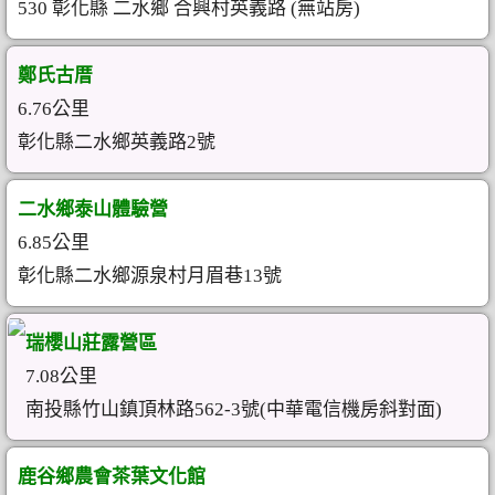
530 彰化縣 二水鄉 合興村英義路 (無站房)
鄭氏古厝
6.76公里
彰化縣二水鄉英義路2號
二水鄉泰山體驗營
6.85公里
彰化縣二水鄉源泉村月眉巷13號
瑞櫻山莊露營區
7.08公里
南投縣竹山鎮頂林路562-3號(中華電信機房斜對面)
鹿谷鄉農會茶葉文化館