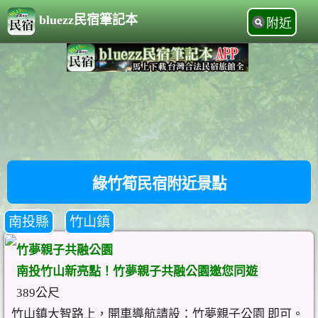
bluezz民宿筆記本
附近
綠竹筍民宿附近景點
南投縣
竹山鎮
竹夢親子共融公園
南投竹山新亮點！竹夢親子共融公園邀您同遊
389公尺
竹山鎮大智路上，開車導航請設：竹夢親子公園 即可。