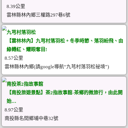
8.39公里
雲林縣林內鄉三權路297巷6號
九芎村落羽松
【雲林林內】九芎村落羽松。冬季時節、落羽紛飛、由
綠轉紅、耀眼奪目!
8.57公里
雲林縣林內鄉(請google導航“九芎村落羽松祕境”)
南投茶2指故事館
【南投旅遊景點】茶2指故事館-茶鄉的微旅行，由此開
始…
8.97公里
南投縣名間鄉埔中巷32號