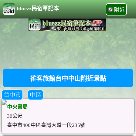
bluezz民宿筆記本
附近
雀客旅館台中中山附近景點
台中市
中區
中央書局
30公尺
臺中市400中區臺灣大道一段235號