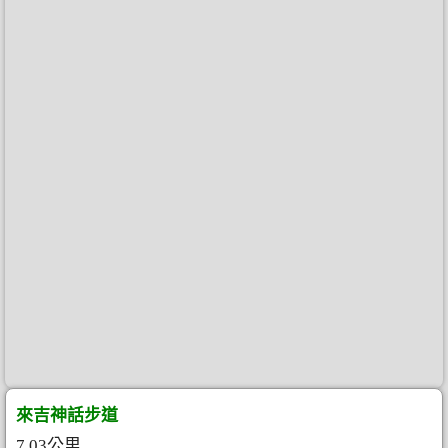
來吉神話步道
7.03公里