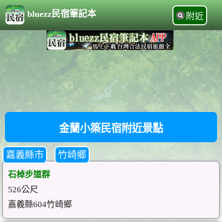
bluezz民宿筆記本
附近
金蘭小築民宿附近景點
嘉義縣市
竹崎鄉
石棹步道群
526公尺
嘉義縣604竹崎鄉