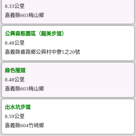
8.33公里
嘉義縣603梅山鄉
公興森態園區（龍美步道）
8.48公里
嘉義縣番路鄉公興村中寮5之20號
綠色隧道
8.48公里
嘉義縣603梅山鄉
出水坑步道
8.59公里
嘉義縣604竹崎鄉