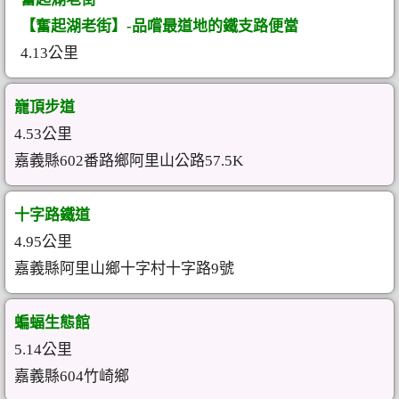
【奮起湖老街】-品嚐最道地的鐵支路便當
4.13公里
巃頂步道
4.53公里
嘉義縣602番路鄉阿里山公路57.5K
十字路鐵道
4.95公里
嘉義縣阿里山鄉十字村十字路9號
蝙蝠生態館
5.14公里
嘉義縣604竹崎鄉