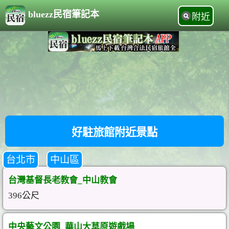
bluezz民宿筆記本
附近
好駐旅館附近景點
台北市
中山區
台灣基督長老教會_中山教會
396公尺
中央藝文公園_華山大草原遊戲場