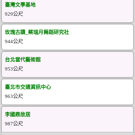
臺灣文學基地
929公尺
玫瑰古蹟_蔡瑞月舞蹈研究社
944公尺
台北當代藝術館
953公尺
臺北市交通資訊中心
963公尺
李國鼎故居
987公尺