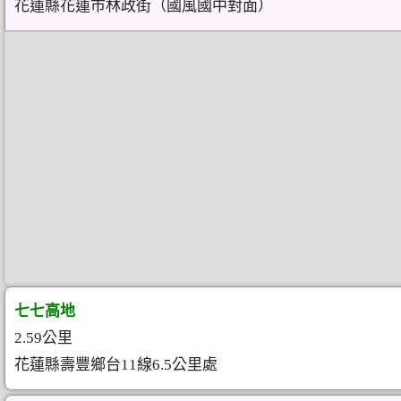
花蓮縣花蓮市林政街（國風國中對面）
七七高地
2.59公里
花蓮縣壽豐鄉台11線6.5公里處