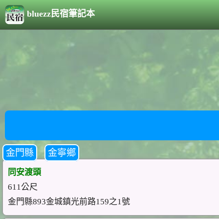
bluezz民宿筆記本
金門縣
金寧鄉
同安渡頭
611公尺
金門縣893金城鎮光前路159之1號