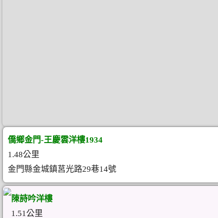
僑鄉金門-王慶雲洋樓1934
1.48公里
金門縣金城鎮莒光路29巷14號
陳詩吟洋樓
1.51公里