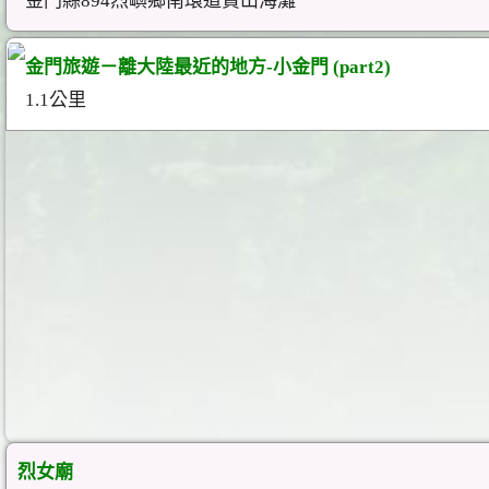
金門縣894烈嶼鄉南環道貴山海灘
金門旅遊－離大陸最近的地方-小金門 (part2)
1.1公里
烈女廟