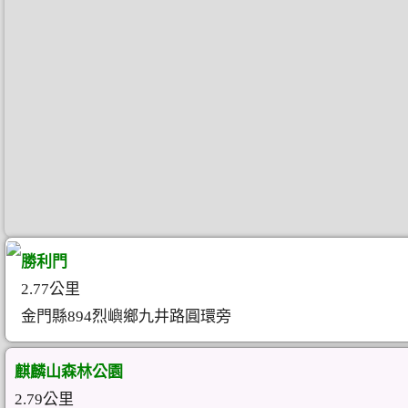
勝利門
2.77公里
金門縣894烈嶼鄉九井路圓環旁
麒麟山森林公園
2.79公里