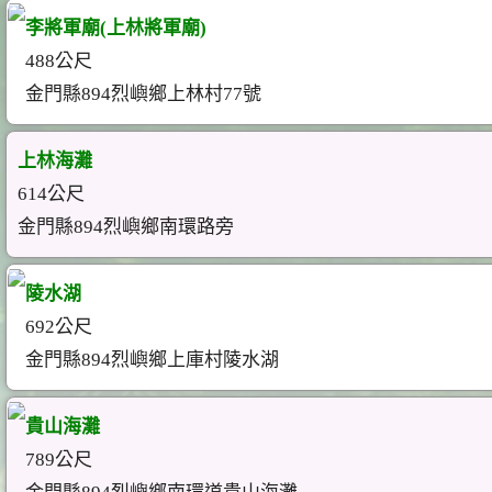
李將軍廟(上林將軍廟)
488公尺
金門縣894烈嶼鄉上林村77號
上林海灘
614公尺
金門縣894烈嶼鄉南環路旁
陵水湖
692公尺
金門縣894烈嶼鄉上庫村陵水湖
貴山海灘
789公尺