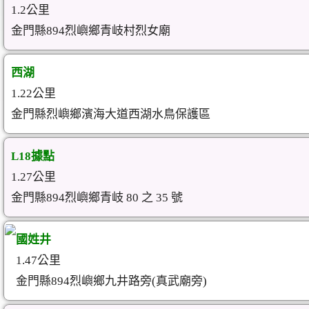
1.2公里
金門縣894烈嶼鄉青岐村烈女廟
西湖
1.22公里
金門縣烈嶼鄉濱海大道西湖水鳥保護區
L18據點
1.27公里
金門縣894烈嶼鄉青岐 80 之 35 號
國姓井
1.47公里
金門縣894烈嶼鄉九井路旁(真武廟旁)