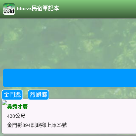
bluezz民宿筆記本
金門縣
烈嶼鄉
吳秀才厝
420公尺
金門縣894烈嶼鄉上庫25號