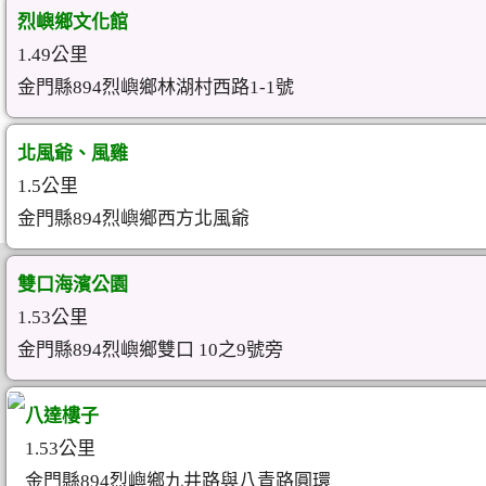
烈嶼鄉文化館
1.49公里
金門縣894烈嶼鄉林湖村西路1-1號
北風爺、風雞
1.5公里
金門縣894烈嶼鄉西方北風爺
雙口海濱公園
1.53公里
金門縣894烈嶼鄉雙口 10之9號旁
八達樓子
1.53公里
金門縣894烈嶼鄉九井路與八青路圓環