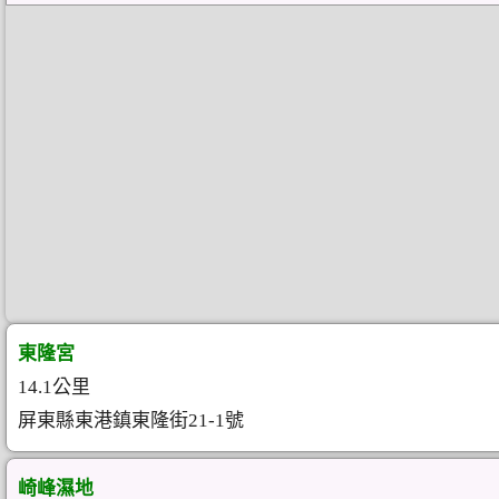
東隆宮
14.1公里
屏東縣東港鎮東隆街21-1號
崎峰濕地