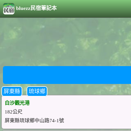
bluezz民宿筆記本
屏東縣
琉球鄉
白沙觀光港
182公尺
屏東縣琉球鄉中山路74-1號