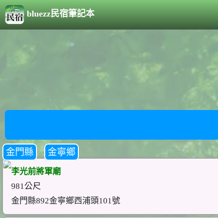
bluezz民宿筆記本
金門縣
金寧鄉
李光前將軍廟
981公尺
金門縣892金寧鄉西浦頭101號