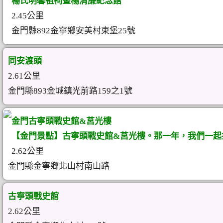
楊氏明馨祖祠暨楊清廉紀念館
2.45公里
金門縣892金寧鄉安美村東堡25號
同安渡頭
2.61公里
金門縣893金城鎮光前路159之1號
金門古寧頭戰史館&莒光樓
【金門景點】古寧頭戰史館&莒光樓。那一年，我們一起
2.62公里
金門縣金寧鄉北山村‎南山路
古寧頭戰史館
2.62公里