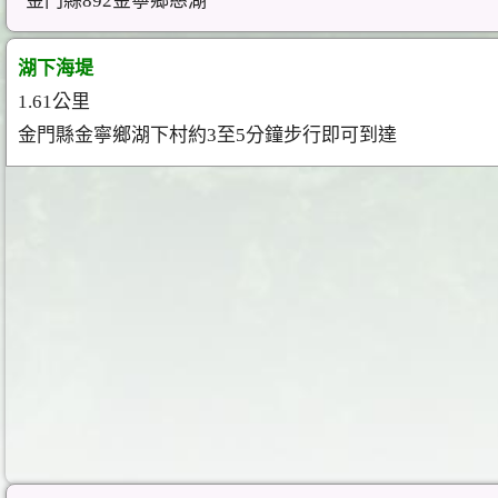
金門縣892金寧鄉慈湖
湖下海堤
1.61公里
金門縣金寧鄉湖下村約3至5分鐘步行即可到達