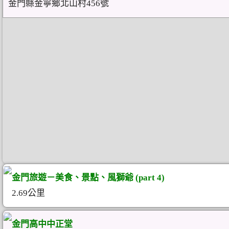
金門縣金寧鄉北山村456號
金門旅遊－美食、景點、風獅爺 (part 4)
2.69公里
金門高中中正堂