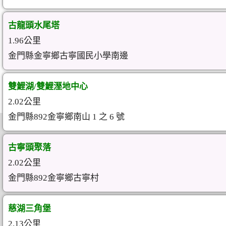
古龍頭水尾塔
1.96公里
金門縣金寧鄉古寧國民小學南邊
雙鯉湖/雙鯉溼地中心
2.02公里
金門縣892金寧鄉南山 1 之 6 號
古寧頭聚落
2.02公里
金門縣892金寧鄉古寧村
慈湖三角堡
2.13公里