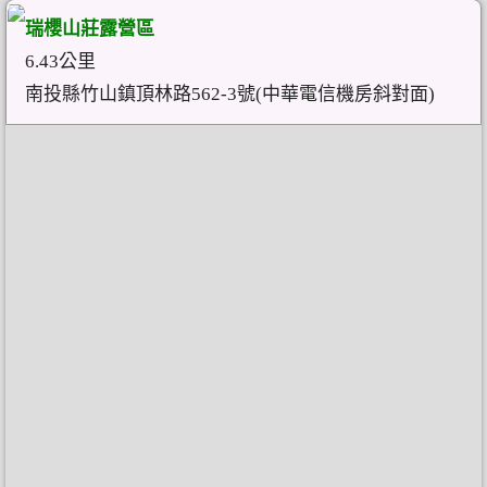
瑞櫻山莊露營區
6.43公里
南投縣竹山鎮頂林路562-3號(中華電信機房斜對面)