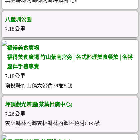
雲林縣林內鄉林內鄉坪頂村1號
八堡圳公園
7.18公里
福得美食廣場
福得美食廣場 竹山紫南宮旁│各式料理美食餐飲│名特
產伴手禮專賣
7.18公里
南投縣竹山鎮大公街79巷8號
坪頂觀光茶園(茶葉推廣中心)
7.26公里
雲林縣林內鄉雲林縣林內鄉坪頂村63-5號