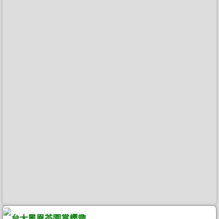
台大鳳凰茶園賞櫻趣