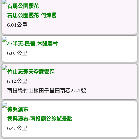
石馬公園櫻花
石馬公園櫻花-何津櫻
6.01公里
小半天-民宿,休閒農村
6.03公里
竹山忘憂天空露營區
6.14公里
南投縣竹山鎭田子里田南巷22-1號
德興瀑布
德興瀑布-南投鹿谷旅遊景點
6.43公里