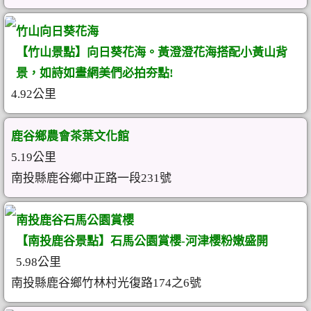
竹山向日葵花海
【竹山景點】向日葵花海。黃澄澄花海搭配小黃山背
景，如詩如畫網美們必拍夯點!
4.92公里
鹿谷鄉農會茶葉文化館
5.19公里
南投縣鹿谷鄉中正路一段231號
南投鹿谷石馬公園賞櫻
【南投鹿谷景點】石馬公園賞櫻-河津櫻粉嫩盛開
5.98公里
南投縣鹿谷鄉竹林村光復路174之6號