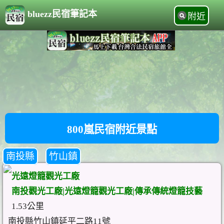
bluezz民宿筆記本
附近
800嵐民宿附近景點
南投縣
竹山鎮
光遠燈籠觀光工廠
南投觀光工廠|光遠燈籠觀光工廠|傳承傳統燈籠技藝
1.53公里
南投縣竹山鎮延平二路11號