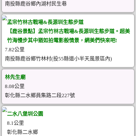
南投縣鹿谷鄉內湖村民生巷
孟宗竹林古戰場&長源圳生態步道
【鹿谷景點】孟宗竹林古戰場&長源圳生態步道。超美
竹海慢步其中猶如拍電影般情景，網美們快來吧!
7.82公里
南投縣鹿谷鄉竹林村(投55縣道小半天風景區內)
林先生廟
8.08公里
彰化縣二水鄉員集路二段227號
二水八堡圳公園
8.1公里
彰化縣二水鄉