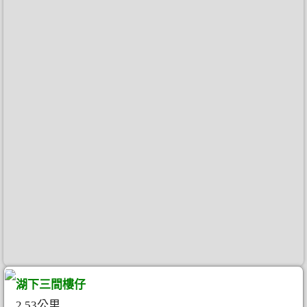
湖下三間樓仔
2.53公里