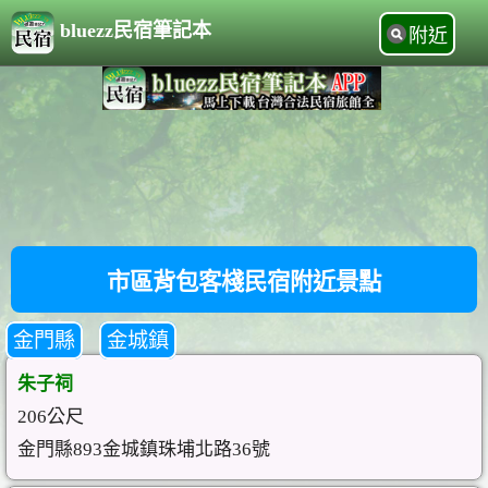
bluezz民宿筆記本
附近
市區背包客棧民宿附近景點
金門縣
金城鎮
朱子祠
206公尺
金門縣893金城鎮珠埔北路36號