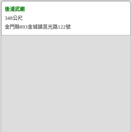
後浦武廟
348公尺
金門縣893金城鎮莒光路122號