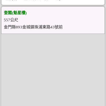
奎閣(魁星樓)
557公尺
金門縣893金城鎮珠浦東路43號前