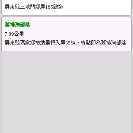
屏東縣三地門鄉屏185縣道
舊排灣部落
7.89公里
屏東縣瑪家鄉禮納里轉入屏35線，終點即為舊排灣部落