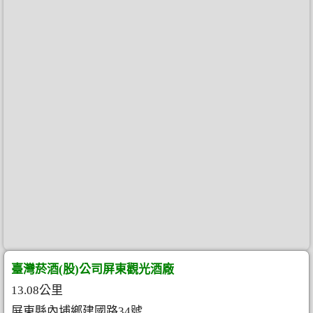
臺灣菸酒(股)公司屏東觀光酒廠
13.08公里
屏東縣內埔鄉建國路34號