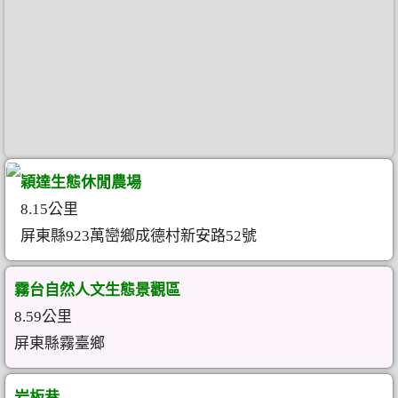
穎達生態休閒農場
8.15公里
屏東縣923萬巒鄉成德村新安路52號
霧台自然人文生態景觀區
8.59公里
屏東縣霧臺鄉
岩板巷