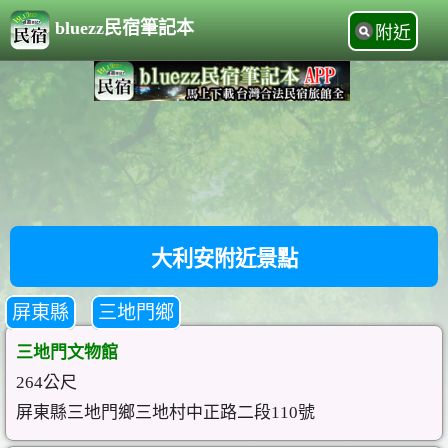
bluezz民宿筆記本
附近
大利安附近景點
屏東縣
三地門鄉
三地門文物館
264公尺
屏東縣三地門鄉三地村中正路二段110號