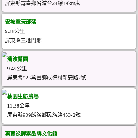
屏東縣霧臺鄉省道台24線39km處
安坡童玩部落
9.38公里
屏東縣三地門鄉
清波蘭園
9.49公里
屏東縣923萬巒鄉成德村新安路2號
柚園生態農場
11.38公里
屏東縣909麟洛鄉民族路453-2號
萬寶祿酵素品牌文化館