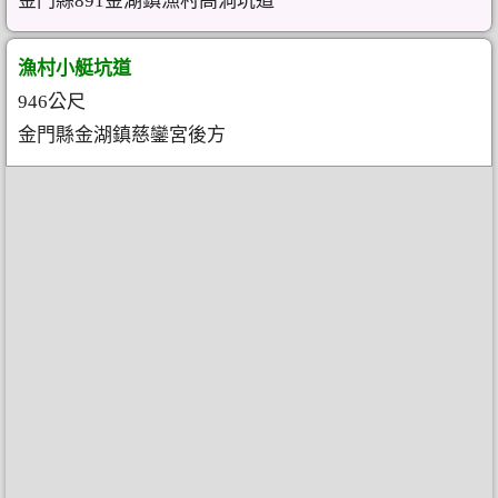
金門縣891金湖鎮漁村高洞坑道
漁村小艇坑道
946公尺
金門縣金湖鎮慈鑾宮後方