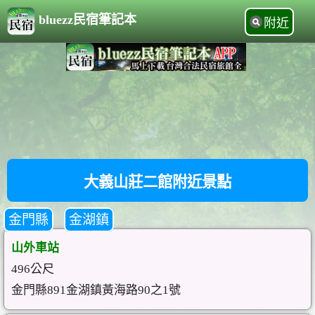
bluezz民宿筆記本
附近
大義山莊二館附近景點
金門縣
金湖鎮
山外車站
496公尺
金門縣891金湖鎮黃海路90之1號