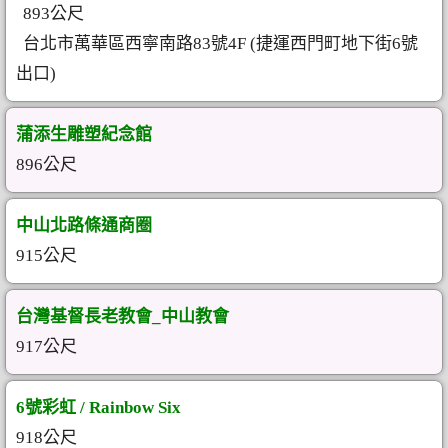
893公尺
台北市萬華區西寧南路83號4F (捷運西門町地下街6號
出口)
蒲添生雕塑紀念館
896公尺
中山北路條通商圈
915公尺
台灣基督長老教會_中山教會
917公尺
6號彩虹 / Rainbow Six
918公尺