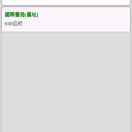
國際書局(舊址)
930公尺