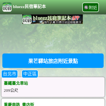
bluezz民宿筆記本
附近
果芒驛站旅店附近景點
台北市
中正區
臺鐵臺北車站
209公尺
重慶南路_書店街