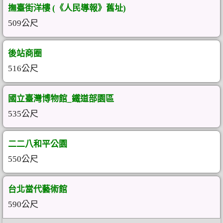
撫臺街洋樓 (《人民導報》舊址)
509公尺
後站商圈
516公尺
國立臺灣博物館_鐵道部園區
535公尺
二二八和平公園
550公尺
台北當代藝術館
590公尺