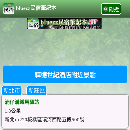
bluezz民宿筆記本
附近
驛德世紀酒店附近景點
新北市
新莊區
湳仔溝鐵馬驛站
1.8公里
新北市220板橋區環河西路五段500號