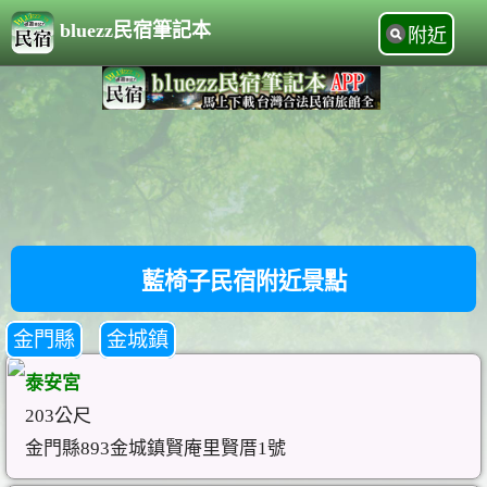
bluezz民宿筆記本
附近
藍椅子民宿附近景點
金門縣
金城鎮
泰安宮
203公尺
金門縣893金城鎮賢庵里賢厝1號