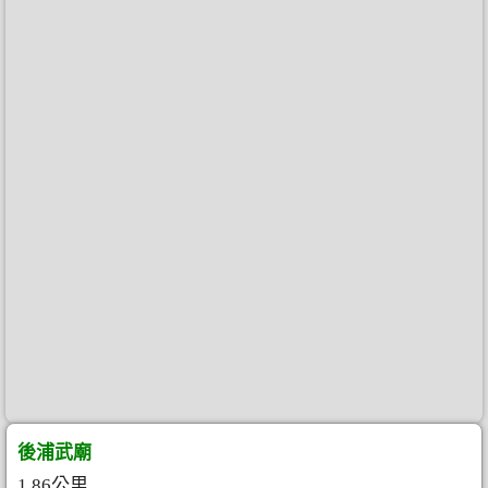
後浦武廟
1.86公里