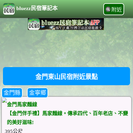
bluezz民宿筆記本
附近
金門東山民宿附近景點
金門縣
金寧鄉
金門馬家麵線
【金門伴手禮】馬家麵線。傳承四代、百年老店、不變
的美好滋味!
395公尺