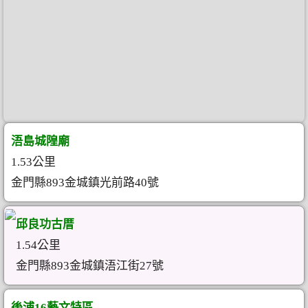
浯島城隍廟
1.53公里
金門縣893金城鎮光前路40號
邱良功古厝
1.54公里
金門縣893金城鎮浯江街27號
後浦16藝文特區