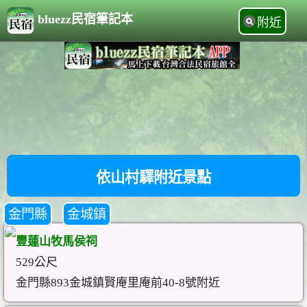
bluezz民宿筆記本
附近
依山村驛附近景點
金門縣
金城鎮
豐蓮山牧馬侯祠
529公尺
金門縣893金城鎮賢庵里庵前40-8號附近