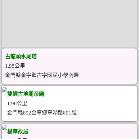
古龍頭水尾塔
1.95公里
金門縣金寧鄉古寧國民小學南邊
雙鯉古地關帝廟
1.96公里
金門縣892金寧鄉寧湖路801號
楊華故居