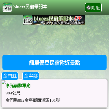
bluezz民宿筆記本
附近
簡單優豆民宿附近景點
金門縣
金寧鄉
李光前將軍廟
984公尺
金門縣892金寧鄉西浦頭101號