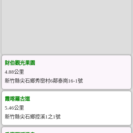
財伯觀光果園
4.88公里
新竹縣尖石鄉秀巒村6鄰泰崗16-1號
霞喀羅古道
5.46公里
新竹縣尖石鄉控溪1之1號