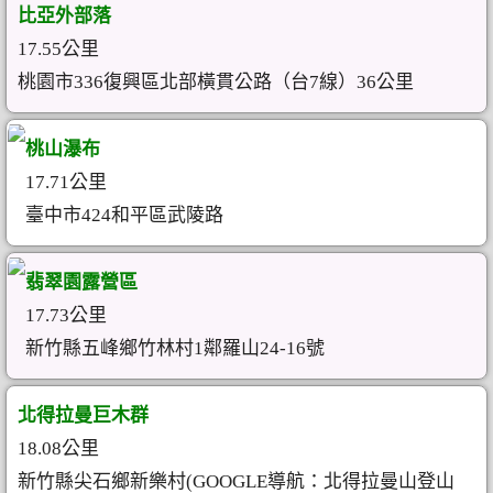
比亞外部落
17.55公里
桃園市336復興區北部橫貫公路（台7線）36公里
桃山瀑布
17.71公里
臺中市424和平區武陵路
翡翠園露營區
17.73公里
新竹縣五峰鄉竹林村1鄰羅山24-16號
北得拉曼巨木群
18.08公里
新竹縣尖石鄉新樂村(GOOGLE導航：北得拉曼山登山