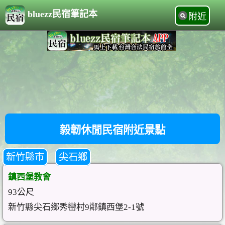
bluezz民宿筆記本
附近
毅韌休閒民宿附近景點
新竹縣市
尖石鄉
鎮西堡教會
93公尺
新竹縣尖石鄉秀巒村9鄰鎮西堡2-1號