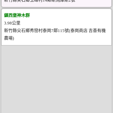
新竹縣尖石鄉玉峰村14鄰斯馬庫斯2號
鎮西堡神木群
3.98公里
新竹縣尖石鄉秀巒村泰崗7鄰115號(泰崗商店 吉善有機
農場)