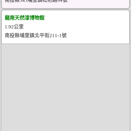
南投縣545埔里鎮枇杷路94號
龍南天然漆博物館
1.92公里
南投縣埔里鎮北平街211-1號