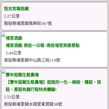
恆吉宮媽祖廟
2.27公里
南投縣埔里鎮南興街367號
埔里酒廠
埔里酒廠-南投一日遊~南投埔里旅遊景點
2.44公里
南投縣埔里鎮中山路三段219號
豐年菇類生態農場
【豐年菇類生態農場】菇菇的一生~~解說、種菇、採
菇、買菇有趣行程快來體驗!
2.53公里
南投縣埔里鎮水頭里東潤路58號