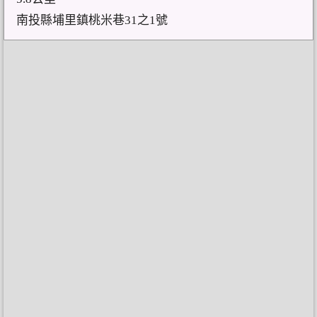
南投縣埔里鎮桃米巷31之1號