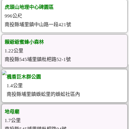
虎頭山地理中心碑園區
996公尺
南投縣埔里鎮中山路一段421號
賴爺爺蜜蜂小森林
1.22公里
南投縣545埔里鎮枇杷路52-1號
楓香巨木群公園
1.4公里
南投縣埔里鎮蜈蚣里的蜈蚣社區內
地母廟
1.7公里