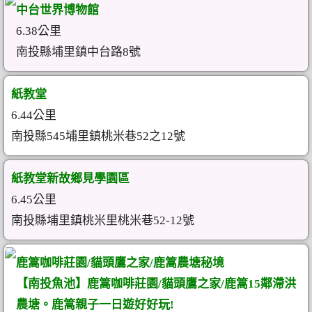
中台世界博物館
6.38公里
南投縣埔里鎮中台路8號
紙教堂
6.44公里
南投縣545埔里鎮桃米巷52之12號
紙教堂新故鄉見學園區
6.45公里
南投縣埔里鎮桃米里桃米巷52-12號
鹿篙咖啡莊園/貓頭鷹之家/鹿篙農塘秘境
【南投魚池】鹿篙咖啡莊園/貓頭鷹之家/鹿篙15鄰滯洪
農塘。鹿篙親子一日遊好好玩!