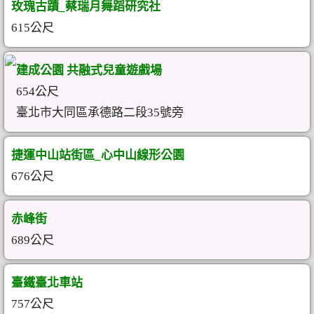
玫瑰古蹟_蔡瑞月舞蹈研究社
615公尺
建成公園 共融式兒童遊戲場
654公尺
臺北市大同區承德路二段35號旁
捷運中山站街區_心中山線形公園
676公尺
赤峰街
689公尺
臺鐵臺北車站
757公尺