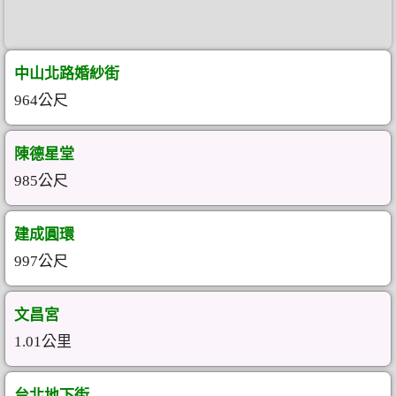
中山北路婚紗街
964公尺
陳德星堂
985公尺
建成圓環
997公尺
文昌宮
1.01公里
台北地下街