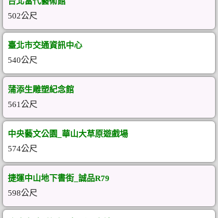
台北當代藝術館
502公尺
臺北市交通資訊中心
540公尺
蒲添生雕塑紀念館
561公尺
中央藝文公園_華山大草原遊戲場
574公尺
捷運中山地下書街_誠品R79
598公尺