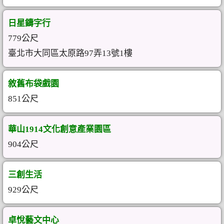
日星鑄字行
779公尺
臺北市大同區太原路97弄13號1樓
敘舊布袋戲園
851公尺
華山1914文化創意產業園區
904公尺
三創生活
929公尺
卓悅藝文中心