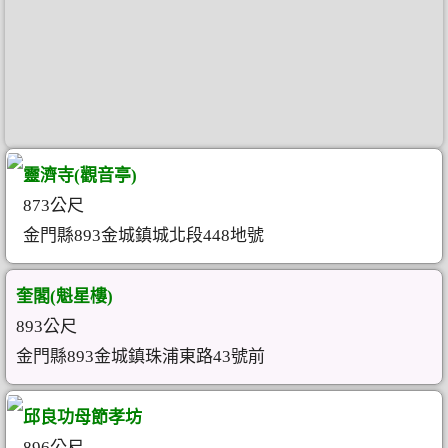
靈濟寺(觀音亭)
873公尺
金門縣893金城鎮城北段448地號
奎閣(魁星樓)
893公尺
金門縣893金城鎮珠浦東路43號前
邱良功母節孝坊
896公尺