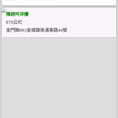
陳詩吟洋樓
870公尺
金門縣893金城鎮珠浦東路44號