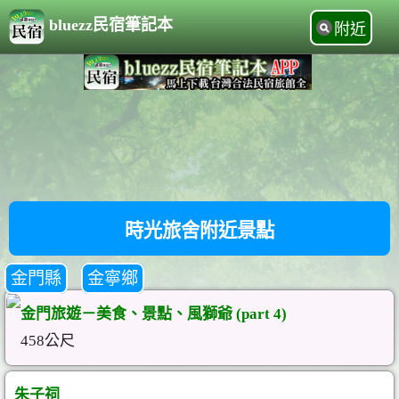
bluezz民宿筆記本
附近
時光旅舍附近景點
金門縣
金寧鄉
金門旅遊－美食、景點、風獅爺 (part 4)
458公尺
朱子祠