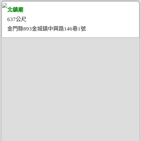
北鎮廟
637公尺
金門縣893金城鎮中興路146巷1號