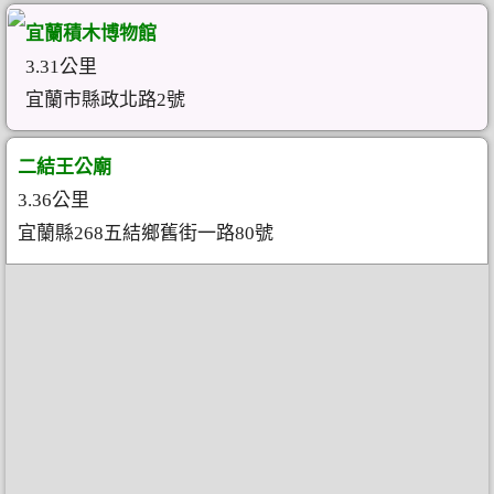
宜蘭積木博物館
3.31公里
宜蘭市縣政北路2號
二結王公廟
3.36公里
宜蘭縣268五結鄉舊街一路80號