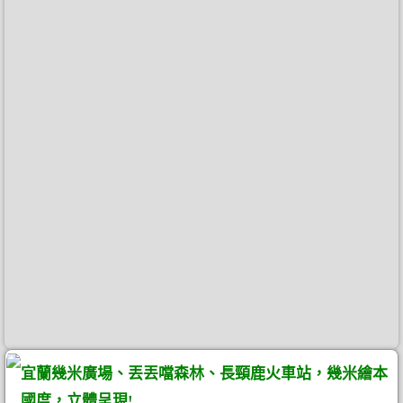
宜蘭幾米廣場、丟丟噹森林、長頸鹿火車站，幾米繪本
國度，立體呈現!