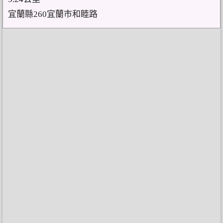
宜蘭縣260宜蘭市和睦路