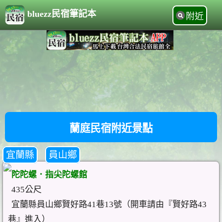
bluezz民宿筆記本
附近
蘭庭民宿附近景點
宜蘭縣
員山鄉
陀陀螺．指尖陀螺館
435公尺
宜蘭縣員山鄉賢好路41巷13號（開車請由『賢好路43
巷』進入）