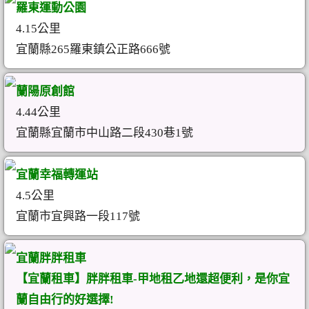
羅東運動公園
4.15公里
宜蘭縣265羅東鎮公正路666號
蘭陽原創館
4.44公里
宜蘭縣宜蘭市中山路二段430巷1號
宜蘭幸福轉運站
4.5公里
宜蘭市宜興路一段117號
宜蘭胖胖租車
【宜蘭租車】胖胖租車-甲地租乙地還超便利，是你宜
蘭自由行的好選擇!