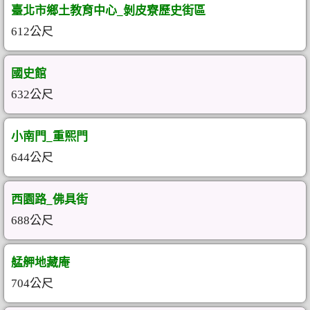
臺北市鄉土教育中心_剝皮寮歷史街區
612公尺
國史館
632公尺
小南門_重熙門
644公尺
西園路_佛具街
688公尺
艋舺地藏庵
704公尺