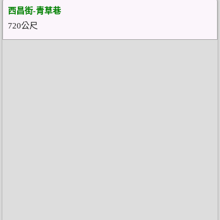
西昌街-青草巷
720公尺