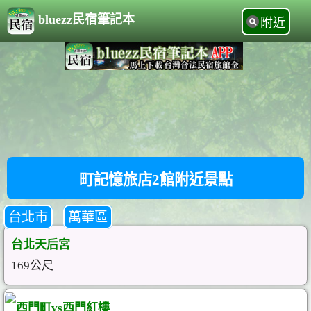
bluezz民宿筆記本
附近
町記憶旅店2館附近景點
台北市
萬華區
台北天后宮
169公尺
西門町vs西門紅樓