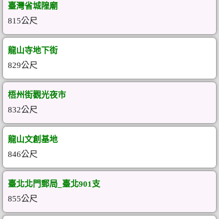
臺灣省城隍廟
815公尺
龍山寺地下街
829公尺
梧州街觀光夜市
832公尺
龍山文創基地
846公尺
臺北北門郵局_臺北901支
855公尺