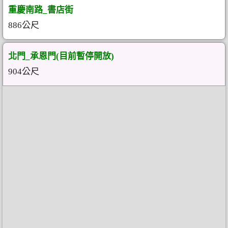
重慶南路_書店街
886公尺
北門_承恩門(目前暫停開放)
904公尺