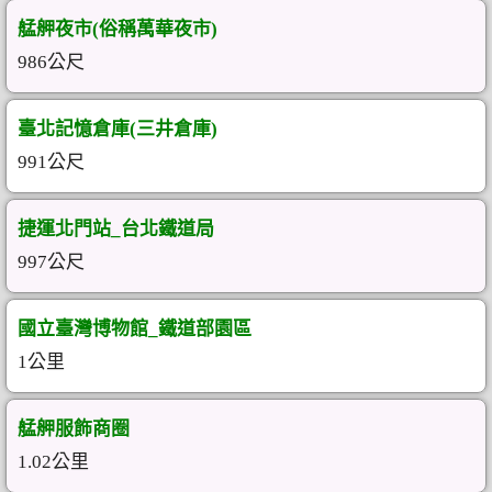
艋舺夜市(俗稱萬華夜市)
986公尺
臺北記憶倉庫(三井倉庫)
991公尺
捷運北門站_台北鐵道局
997公尺
國立臺灣博物館_鐵道部園區
1公里
艋舺服飾商圈
1.02公里