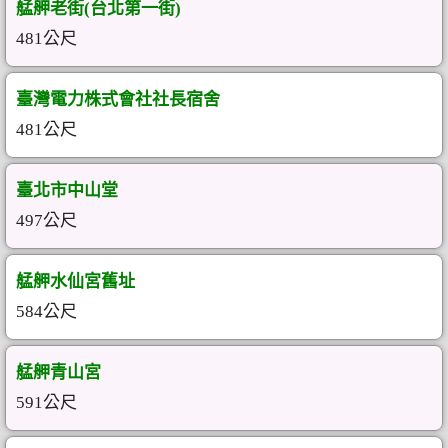
艋舺老街(台北第一街)
481公尺
臺灣電力株式會社社長宿舍
481公尺
臺北市中山堂
497公尺
艋舺水仙宮舊址
584公尺
艋舺青山宮
591公尺