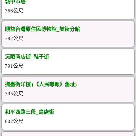
城中市場
756公尺
順益台灣原住民博物館_美術分館
782公尺
沅陵商店街_鞋子街
791公尺
撫臺街洋樓 (《人民導報》舊址)
795公尺
和平西路三段_鳥店街
802公尺