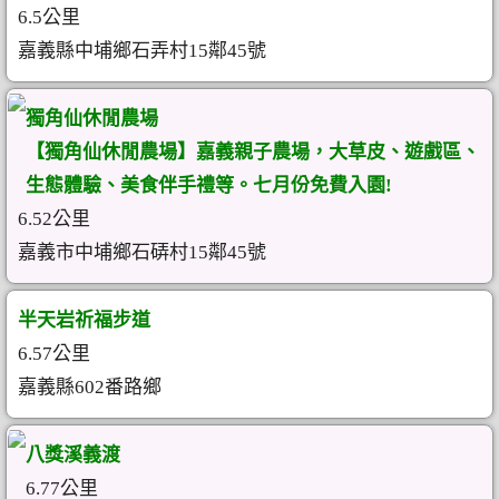
6.5公里
嘉義縣中埔鄉石弄村15鄰45號
獨角仙休閒農場
【獨角仙休閒農場】嘉義親子農場，大草皮、遊戲區、
生態體驗、美食伴手禮等。七月份免費入園!
6.52公里
嘉義市中埔鄉石硦村15鄰45號
半天岩祈福步道
6.57公里
嘉義縣602番路鄉
八獎溪義渡
6.77公里