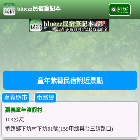
bluezz民宿筆記本
附近
童年紫薇民宿附近景點
嘉義縣市
番路鄉
嘉義童年渡假村
109公尺
番路鄉下坑村下坑51號(159甲線與台三線路口)