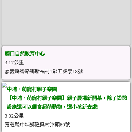
觸口自然教育中心
3.17公里
嘉義縣番路鄉新福村1鄰五虎寮18號
中埔．萌寵村親子樂園
【中埔．萌寵村親子樂園】親子農場新開幕，除了遊憩
設施還可以餵食超萌動物，遛小孩新去處!
3.32公里
嘉義縣中埔鄉隆興村汴頭60號