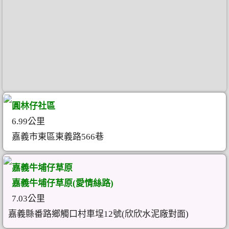
圓林仔社區
6.99公里
嘉義市東區東義路566巷
嘉義牛埔仔草原
嘉義牛埔仔草原(愛情絲路)
7.03公里
嘉義縣番路鄉觸口村車埕12號(欣欣水泥廠對面)