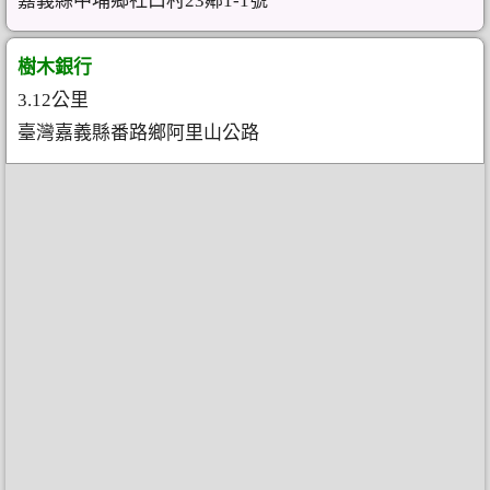
嘉義縣中埔鄉社口村23鄰1-1號
樹木銀行
3.12公里
臺灣嘉義縣番路鄉阿里山公路