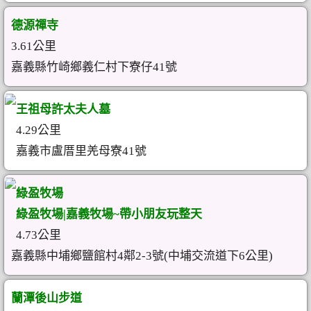
德源禪寺
3.61公里
嘉義縣竹崎鄉義仁村下寮仔41號
王祖母許太夫人墓
4.29公里
嘉義市盧厝里羌母寮41號
綠盈牧場
綠盈牧場|嘉義牧場~帶小朋友玩整天
4.73公里
嘉義縣中埔鄉鹽館村4鄰2-3號(中埔交流道下6公里)
蘭潭後山步道