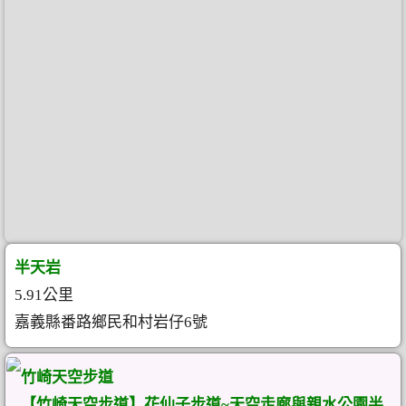
半天岩
5.91公里
嘉義縣番路鄉民和村岩仔6號
竹崎天空步道
【竹崎天空步道】花仙子步道~天空走廊與親水公園半