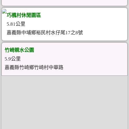
巧楓村休閒園區
5.81公里
嘉義縣中埔鄉裕民村水仔尾17之8號
竹崎親水公園
5.9公里
嘉義縣竹崎鄉竹崎村中華路