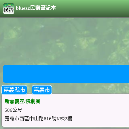
bluezz民宿筆記本
嘉義縣市
嘉義市
新嘉義座/阮劇團
586公尺
嘉義市西區中山路616號K棟2樓