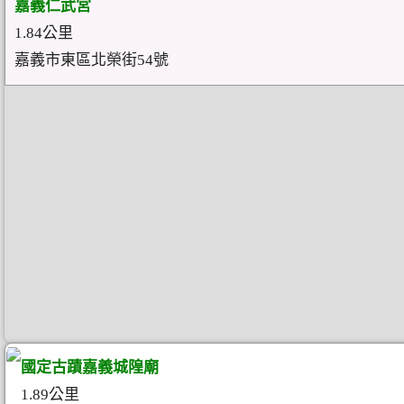
嘉義仁武宮
1.84公里
嘉義市東區北榮街54號
國定古蹟嘉義城隍廟
1.89公里