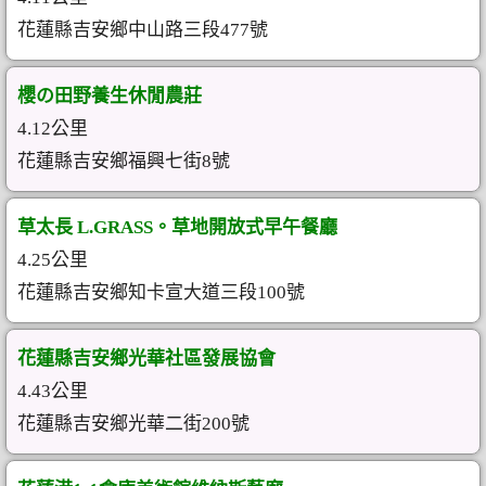
花蓮縣吉安鄉中山路三段477號
櫻の田野養生休閒農莊
4.12公里
花蓮縣吉安鄉福興七街8號
草太長 L.GRASS。草地開放式早午餐廳
4.25公里
花蓮縣吉安鄉知卡宣大道三段100號
花蓮縣吉安鄉光華社區發展協會
4.43公里
花蓮縣吉安鄉光華二街200號