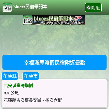
bluezz民宿筆記本
附近
幸福滿屋渡假民宿附近景點
花蓮縣
花蓮市
吉安溪臺灣欒樹
838公尺
花蓮縣吉安鄉長安街、德安六街