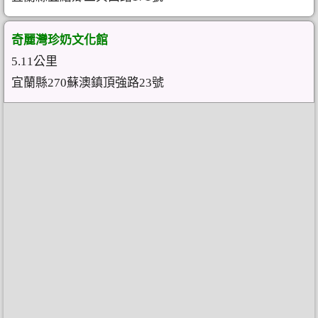
奇麗灣珍奶文化館
5.11公里
宜蘭縣270蘇澳鎮頂強路23號