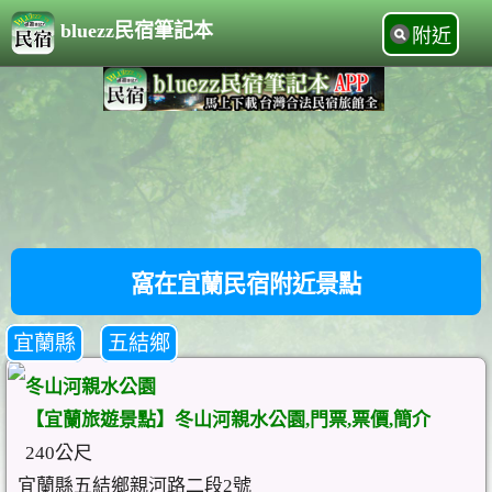
bluezz民宿筆記本
附近
窩在宜蘭民宿附近景點
宜蘭縣
五結鄉
冬山河親水公園
【宜蘭旅遊景點】冬山河親水公園,門票,票價,簡介
240公尺
宜蘭縣五結鄉親河路二段2號