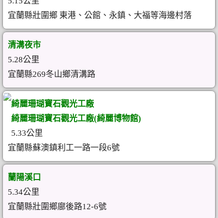
5.15公里
宜蘭縣壯圍鄉 東港、公館、永鎮、大福等海邊村落
清溝夜市
5.28公里
宜蘭縣269冬山鄉清溝路
綺麗珊瑚寶石觀光工廠
綺麗珊瑚寶石觀光工廠(綺麗博物館)
5.33公里
宜蘭縣蘇澳鎮利工一路一段6號
蘭陽溪口
5.34公里
宜蘭縣壯圍鄉廍後路12-6號