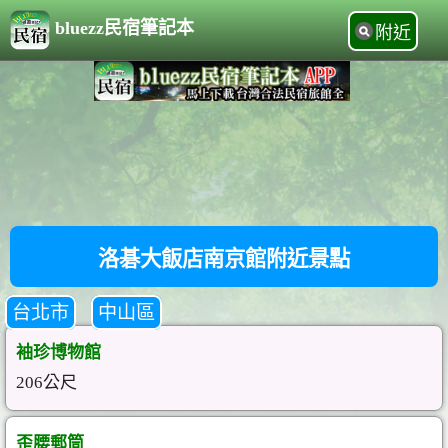
bluezz民宿筆記本
附近
洛碁大飯店南京館附近景點
台北市
中山區
袖珍博物館
206公尺
歪腰郵筒