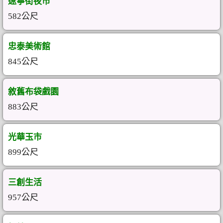
遼寧街夜市
582公尺
忠泰美術館
845公尺
敘舊布袋戲園
883公尺
光華玉市
899公尺
三創生活
957公尺