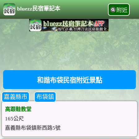
bluezz民宿筆記本
附近
和諧布袋民宿附近景點
嘉義縣市
布袋鎮
高跟鞋教堂
165公尺
嘉義縣布袋鎮新西路5號