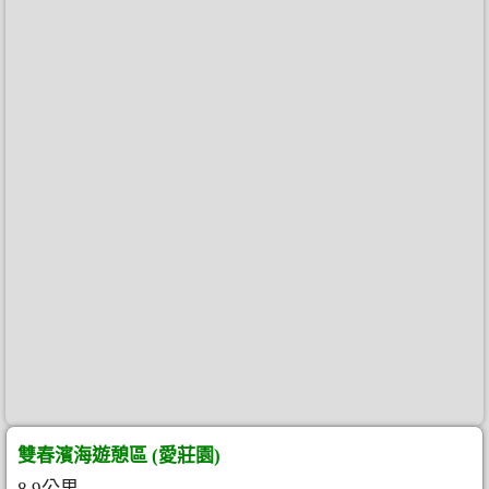
雙春濱海遊憩區 (愛莊園)
8.9公里