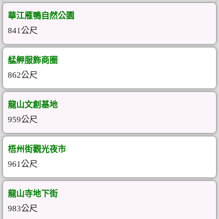
華江雁鴨自然公園
841公尺
艋舺服飾商圈
862公尺
龍山文創基地
959公尺
梧州街觀光夜市
961公尺
龍山寺地下街
983公尺