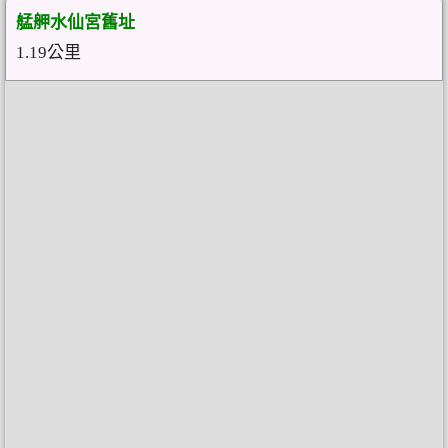
艋舺水仙宮舊址
1.19公里