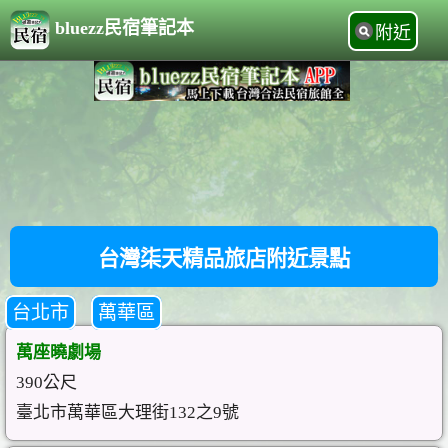
bluezz民宿筆記本
附近
台灣柒天精品旅店附近景點
台北市
萬華區
萬座曉劇場
390公尺
臺北市萬華區大理街132之9號