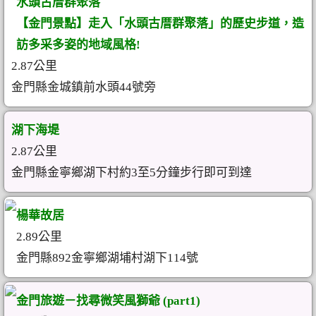
水頭古厝群聚落
【金門景點】走入「水頭古厝群聚落」的歷史步道，造
訪多采多姿的地域風格!
2.87公里
金門縣金城鎮前水頭44號旁
湖下海堤
2.87公里
金門縣金寧鄉湖下村約3至5分鐘步行即可到達
楊華故居
2.89公里
金門縣892金寧鄉湖埔村湖下114號
金門旅遊－找尋微笑風獅爺 (part1)