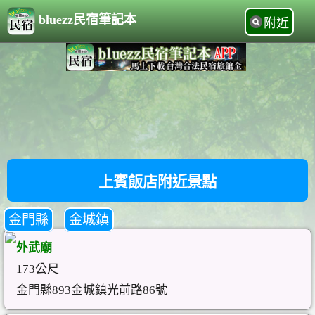
bluezz民宿筆記本
附近
上賓飯店附近景點
金門縣
金城鎮
外武廟
173公尺
金門縣893金城鎮光前路86號