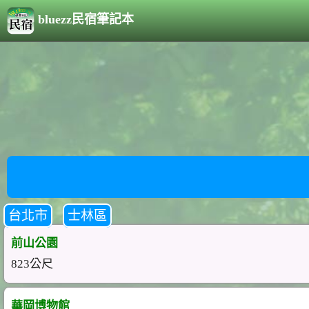
bluezz民宿筆記本
台北市
士林區
前山公園
823公尺
華岡博物館