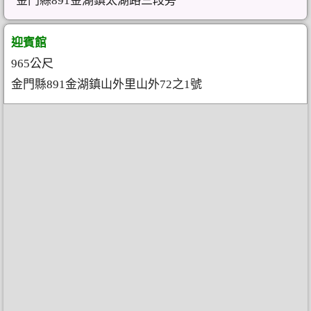
金門縣891金湖鎮太湖路三段旁
迎賓館
965公尺
金門縣891金湖鎮山外里山外72之1號