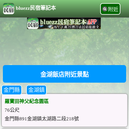
bluezz民宿筆記本
附近
金湖飯店附近景點
金門縣
金湖鎮
羅寶田神父紀念園區
76公尺
金門縣891金湖鎮太湖路二段218號