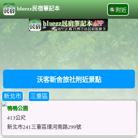
bluezz民宿筆記本
附近
沃客新舍旅社附近景點
新北市
三重區
鴨鴨公園
413公尺
新北市241三重區環河南路299號