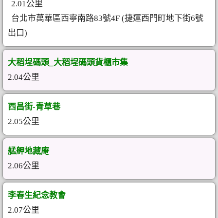
2.01公里
台北市萬華區西寧南路83號4F (捷運西門町地下街6號
出口)
大稻埕碼頭_大稻埕碼頭貨櫃市集
2.04公里
西昌街-青草巷
2.05公里
艋舺地藏庵
2.06公里
李春生紀念教會
2.07公里