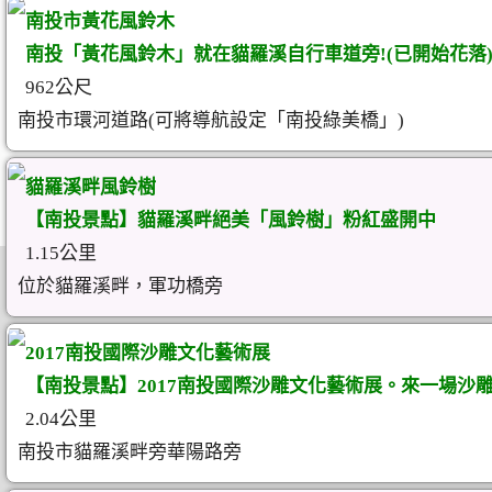
南投市黃花風鈴木
南投「黃花風鈴木」就在貓羅溪自行車道旁!(已開始花落
962公尺
南投市環河道路(可將導航設定「南投綠美橋」)
貓羅溪畔風鈴樹
【南投景點】貓羅溪畔絕美「風鈴樹」粉紅盛開中
1.15公里
位於貓羅溪畔，軍功橋旁
2017南投國際沙雕文化藝術展
【南投景點】2017南投國際沙雕文化藝術展。來一場沙
2.04公里
南投市貓羅溪畔旁華陽路旁