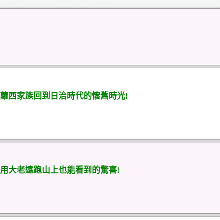
蘿西家族回到日治時代的懷舊時光!
用大老遠跑山上也能看到的驚喜!