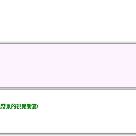
)
雕奇景的視覺饗宴!