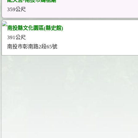
配天宮-南投市媽祖廟
359公尺
南投縣文化園區(縣史館)
391公尺
南投市彰南路2段65號